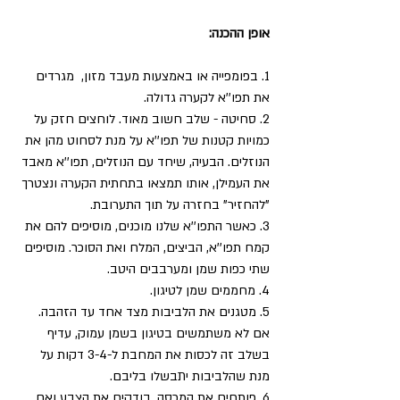
אופן ההכנה:
1. בפומפייה או באמצעות מעבד מזון,  מגרדים 
את תפו''א לקערה גדולה.  
2. סחיטה - שלב חשוב מאוד. לוחצים חזק על 
כמויות קטנות של תפו''א על מנת לסחוט מהן את 
הנוזלים. הבעיה, שיחד עם הנוזלים, תפו''א מאבד 
את העמילן, אותו תמצאו בתחתית הקערה ונצטרך 
"להחזיר" בחזרה על תוך התערובת. 
3. כאשר התפו''א שלנו מוכנים, מוסיפים להם את 
קמח תפו''א, הביצים, המלח ואת הסוכר. מוסיפים 
שתי כפות שמן ומערבבים היטב.
4. מחממים שמן לטיגון.  
5. מטגנים את הלביבות מצד אחד עד הזהבה. 
אם לא משתמשים בטיגון בשמן עמוק, עדיף 
בשלב זה לכסות את המחבת ל-3-4 דקות על 
מנת שהלביבות יתבשלו בליבם.  
6. פותחים את המכסה, בודקים את הצבע ואם 