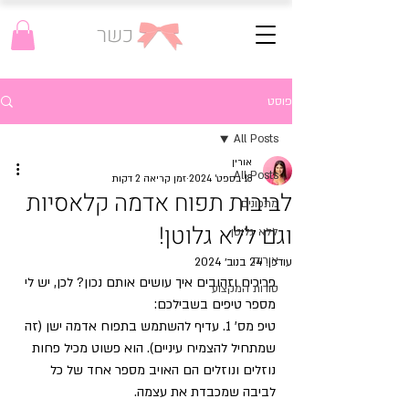
כשר
פוסט
All Posts
אורין
All Posts
18 בספט׳ 2024
זמן קריאה 2 דקות
לביבות תפוח אדמה קלאסיות
מתכונים
וגם ללא גלוטן!
ללא גלוטן
אירוח
עודכן:
24 בנוב׳ 2024
פריכים וזהובים איך עושים אותם נכון? לכן, יש לי 
סודות המקצוע
מספר טיפים בשבילכם: 
טיפ מס' 1. עדיף להשתמש בתפוח אדמה ישן (זה 
שמתחיל להצמיח עיניים). הוא פשוט מכיל פחות 
נוזלים ונוזלים הם האויב מספר אחד של כל 
לביבה שמכבדת את עצמה.