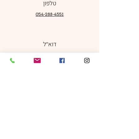
טלפון
054-288-4551
דוא׳׳ל
orinlev16@gmail.com
מדיה חברתית
מדיניות משלוחים, ביטולים והחזרות
|
תקנון אתר
|
מדיניות פרטיות
כל הזכויות שמורות © 2024 Orin Levi -
sparkles of joy עיצוב ע׳׳י