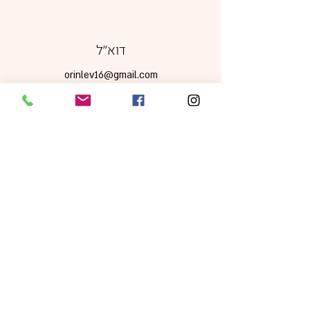
דוא׳׳ל
orinlev16@gmail.com
מדיה חברתית
מדיניות משלוחים, ביטולים והחזרות
|
תקנון אתר
|
מדיניות פרטיות
כל הזכויות שמורות © 2024 Orin Levi -
sparkles of joy עיצוב ע׳׳י
foodstylepro.com
ניהול ותחזוקה ע"י
Jordigital
התמונות באתר להמחשה בלבד. ט.ל.ח