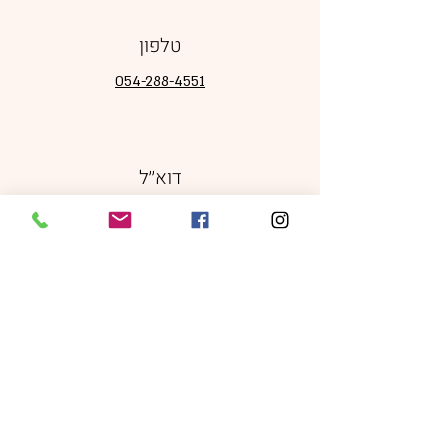
טלפון
054-288-4551
דוא׳׳ל
orinlev16@gmail.com
מדיה חברתית
מדיניות משלוחים, ביטולים והחזרות
|
תקנון אתר
|
מדיניות פרטיות