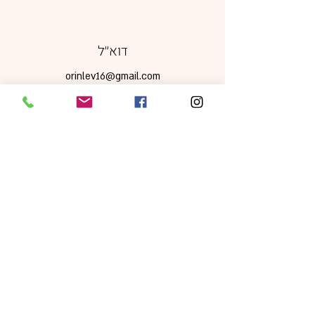
דוא׳׳ל
orinlev16@gmail.com
מדיה חברתית
מדיניות משלוחים, ביטולים והחזרות
|
תקנון אתר
|
מדיניות פרטיות
כל הזכויות שמורות © 2024 Orin Levi -
sparkles of joy עיצוב ע׳׳י
foodstylepro.com
ניהול ותחזוקה ע"י
Jordigital
התמונות באתר להמחשה בלבד. ט.ל.ח