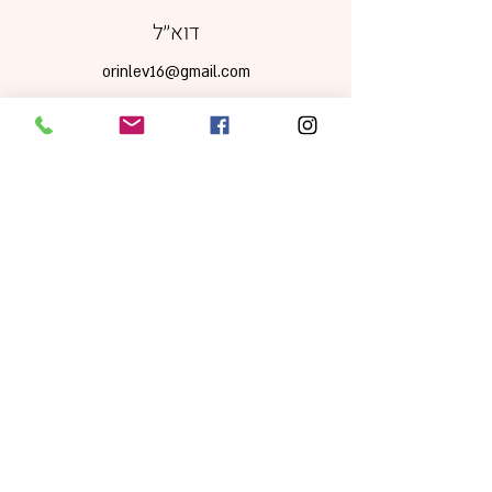
דוא׳׳ל
orinlev16@gmail.com
מדיה חברתית
מדיניות משלוחים, ביטולים והחזרות
|
תקנון אתר
|
מדיניות פרטיות
כל הזכויות שמורות © 2024 Orin Levi -
sparkles of joy עיצוב ע׳׳י
foodstylepro.com
ניהול ותחזוקה ע"י
Jordigital
התמונות באתר להמחשה בלבד. ט.ל.ח