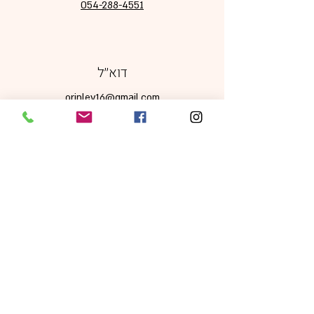
054-288-4551
דוא׳׳ל
orinlev16@gmail.com
מדיה חברתית
מדיניות משלוחים, ביטולים והחזרות
|
תקנון אתר
|
מדיניות פרטיות
כל הזכויות שמורות © 2024 Orin Levi -
sparkles of joy עיצוב ע׳׳י
foodstylepro.com
ניהול ותחזוקה ע"י
Jordigital
התמונות באתר להמחשה בלבד. ט.ל.ח