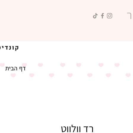
קונדיטוריה בעבודת יד | טעמים | חוויות | שמחת חיים
דף הבית
רד וולווט