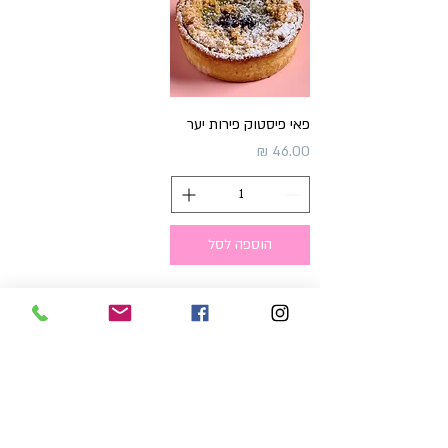
פאי פיסטוק פירות יער
מחיר
הוספה לסל
חנות מפעל
נחום חת 5, חיפה,
3508508