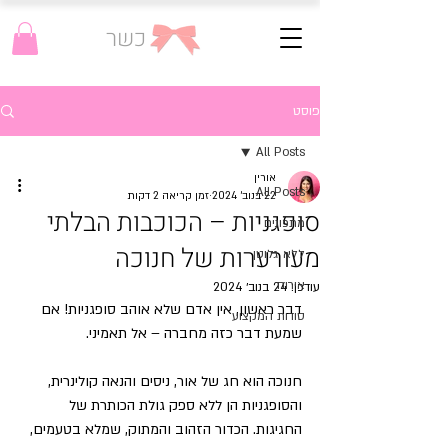
כשר
פוסט
All Posts
אורין
All Posts
22 בנוב׳ 2024
זמן קריאה 2 דקות
סופגניות – הכוכבות הבלתי
מתכונים
מעורערות של חנוכה
ללא גלוטן
אירוח
עודכן:
24 בנוב׳ 2024
דבר ראשון, אין אדם שלא אוהב סופגניות! אם 
סודות המקצוע
שמעת דבר כזה מחברה – אל תאמיני. 
חנוכה הוא חג של אור, ניסים והנאה קולינרית, 
והסופגניות הן ללא ספק גולת הכותרת של 
החגיגות. הכדור הזהוב והמתוק, שמלא בטעמים, 