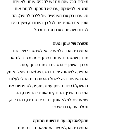
מצליח בכל שנה מחדש להכניס אותנו לאווירת 
החג או לפאניקה (אם לא הספקנו לקנות אותן 
ונשארנו רק עם האופציה של ללכת לסופר). מה 
הופך את הסופגניות לכל כך מיוחדות, ואיך הפכו 
לקינוח שמזוהה עם חג החנוכה?
מסורת של שמן וטעם
הסופגנייה הפכה למאכל האולטימטיבי של החג 
מכיוון שמטגנים אותה בשמן – זה מזכיר לנו את 
נס פך השמן – הנס שבו כמות שמן קטנה 
הספיקה לשמונה ימים במקדש. (אם תשאלו אותי, 
הנס האמיתי יהיה לאכול מהסופגניות מבלי לעלות 
במשקל.) טיגון בשמן עמוק מעניק לסופגניות את 
המרקם הפריך מבחוץ והאוורירי מבפנים, מה 
שמאפשר למלא אותן בדברים טובים, כמו ריבה, 
נוטלה או קרם פטיסייר.
מהקלאסיקה ועד חדשנות מתוקה
הסופגנייה הקלאסית, הממולאת בריבת תות 