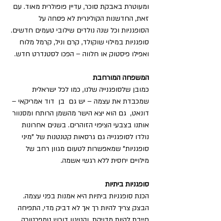
ומעוטרת באבקת סוכר, עדיין פופולרית מאוד. עם 
זאת, החדשנות הקולינרית לא פסחה על 
הסופגניות וכל שנה נולדים שילובי טעמים חדשים. 
סופגניות במילוי שוקולד, קרם וניל, קרמל מלוח 
ואפילו פיסטוק או חלווה – הפכו לסטנדרט חדש. 
המשפחה המורחבת
כמובן שלסופגנייה שלנו, כמו לכל ישראלית 
שמכבדת את עצמה – יש גם  בן  דוד אמריקאי – 
דונאט,  גם הוא יצא הישר מהשמן הרותח ומסנוור 
אותנו בצבעי הציפוי הזוהרים. בשנים אחרונות 
נולדו לסופגנייה גם גרסאות קטנטנות של "מיני 
סופגניות" שמאפשרות לטעום מגוון רחב של 
מילויים יחסית ללא רגשי אשמה.
סופגניות ביתיות
הכנת סופגניות ביתיות היא אמנות בפני עצמה. 
הבצק צריך להיות רך אך לא דביק מדי, התפיחה 
חייבת להיות מדויקת, והטיגון דורש טמפרטורה 