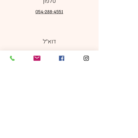
טלפון
054-288-4551
דוא׳׳ל
orinlev16@gmail.com
מדיה חברתית
מדיניות משלוחים, ביטולים והחזרות
|
תקנון אתר
|
מדיניות פרטיות
כל הזכויות שמורות © 2024 Orin Levi -
sparkles of joy עיצוב ע׳׳י
foodstylepro.com
ניהול ותחזוקה ע"י
Jordigital