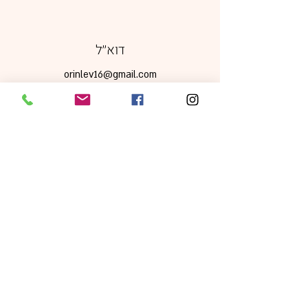
דוא׳׳ל
orinlev16@gmail.com
מדיה חברתית
מדיניות משלוחים, ביטולים והחזרות
|
תקנון אתר
|
מדיניות פרטיות
כל הזכויות שמורות © 2024 Orin Levi -
sparkles of joy עיצוב ע׳׳י
foodstylepro.com
ניהול ותחזוקה ע"י
Jordigital
התמונות באתר להמחשה בלבד. ט.ל.ח